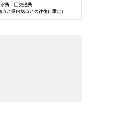
熱水費 □交通費
拠点と県内拠点との往復に限定)