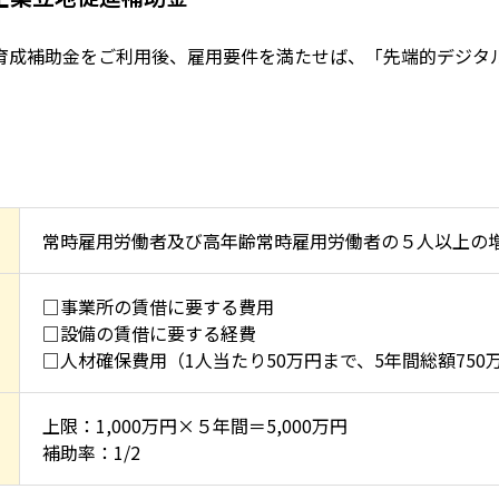
育成補助金をご利用後、雇用要件を満たせば、「先端的デジタ
常時雇用労働者及び高年齢常時雇用労働者の５人以上の
□事業所の賃借に要する費用
□設備の賃借に要する経費
□人材確保費用（1人当たり50万円まで、5年間総額750
上限：1,000万円×５年間＝5,000万円
補助率：1/2