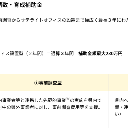
誘致・育成補助金
前調査からサテライトオフィスの設置まで幅広く最長３年にわ
フィス設置型（２年間）＝
通算３年間 補助金額最大230万円
①事前調査型
※
県内
内事業者等と連携した先駆的事業
の実施を県内で
置・
討中の県外事業者に対し、事前調査費用等を支援。
い）