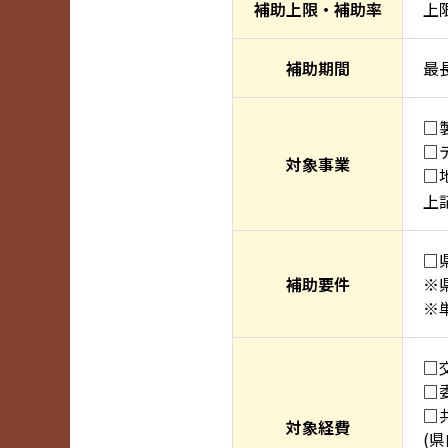
補助上限・補助率
上
補助期間
最
□
□
対象事業
□
上
□
補助要件
※
※
□
□
□
対象経費
(