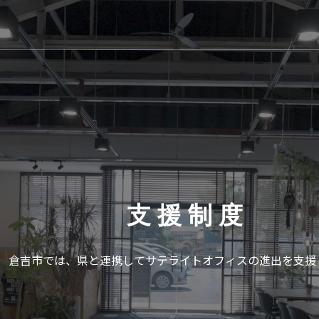
支 援 制 度
倉吉市では、県と連携してサテライトオフィスの進出を支援