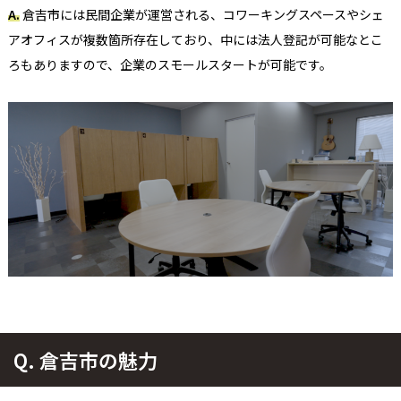
A.
倉吉市には民間企業が
運営
される、コワーキングスペース
や
シェ
アオフィスが複数箇所存在しており
、中には法人登記が可能なとこ
ろもありますので、企業のスモールスタート
が
可能で
す。
Q.
倉吉市の魅力