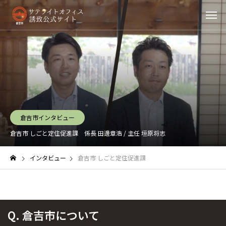
倉吉市インタビュー
倉吉市 しごと定住促進課
係長 田邊章浩 / 主任 垣原将志
インタビュー
倉吉市 しごと定住促進課
Q.
倉吉市について