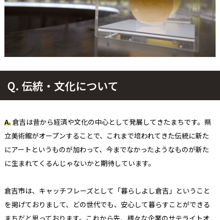
Q.
伝統・文化について
A.
倉吉は昔から経済や文化の中心として発展してきた
まちです。県
立美術館がオープンすることで、
これまで培われてきた伝統に新た
にアートというものが加わって、今までなかったようなものが
新た
に
生まれてくるんじゃないかと期待して
いま
す。 ​
倉吉市は、キャッチフレーズとして
「
暮らしよし倉吉
」
ということ
を掲げておりまして、どの世代でも、安心して暮らすことができる
まち
だと思っております。これから先、様々な企業のサテライトオ